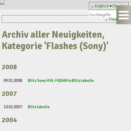
→
Englisch
•
Drucken
→
Hauptseite
Archiv aller Neuigkeiten,
Kategorie 'Flashes (Sony)'
2008
09.01.2008:
Blitz Sony HVL-F42AM in Blitztabelle
2007
13.02.2007:
Blitztabelle
2004