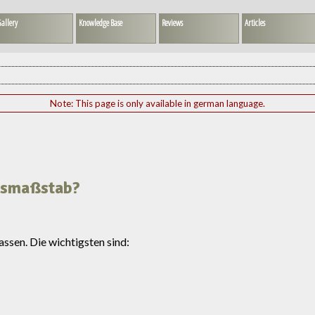
allery
Knowledge Base
Reviews
Articles
Note: This page is only available in german language.
gsmaßstab?
ssen. Die wichtigsten sind: