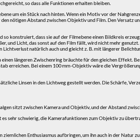
hgereicht, so dass alle Funktionen erhalten bleiben.
bene um ein Stück nach hinten. Wenn ein Motiv vor der Nahgrenze 
r den nötigen Abstand zwischen Objektiv und Film. Den Versatz 
nd so konstruiert, dass sie auf der Filmebene einen Bildkreis erzeu
 und Licht, das sonst auf den Film fällt, wird nicht mehr genutzt. J
chtverlust natürlich auch und gleicht z. B. mit längerer Belichtu
uch einen längeren Zwischenring bräuchte für den gleichen Effekt
b erreichen. Bei einem 100 mm-Objektiv wäre die Vergrößerung 
sätzliche Linsen in den Lichtweg gestellt werden. Die Schärfe, Verz
Balgen sitzt zwischen Kamera und Objektiv, und der Abstand zwisc
ist es sehr schwierig, die Kamerafunktionen zum Objektiv zu übert
hon ziemlichen Enthusiasmus aufbringen, um ihn auch in der Natu