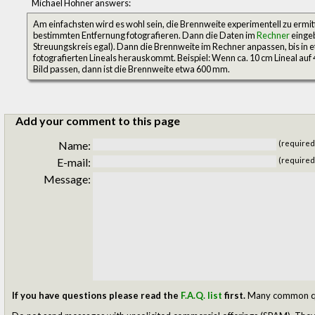
Michael Hohner answers:
Am einfachsten wird es wohl sein, die Brennweite experimentell zu ermitte
bestimmten Entfernung fotografieren. Dann die Daten im
Rechner
eingeb
Streuungskreis egal). Dann die Brennweite im Rechner anpassen, bis in 
fotografierten Lineals herauskommt. Beispiel: Wenn ca. 10 cm Lineal auf 
Bild passen, dann ist die Brennweite etwa 600 mm.
Add your comment to this page
Name:
(required
E-mail:
(required
Message:
If you have questions please read the
F.A.Q. list
first.
Many common ques