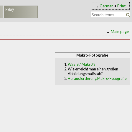
→
German
•
Print
History
→
Main page
Makro-Fotografie
Was ist "Makro"?
Wie erreicht man einen großen
Abbildungsmaßstab?
Herausforderung Makro-Fotografie