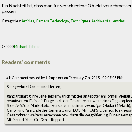
Ein Nachteil ist, dass man für verschiedene Objektivdurchmesse
passen.
Categories:
Articles
,
Camera Technology
,
Technique
•
Archive of all entries
© 2000
Michael Hohner
Readers' comments
#1: Comment posted by
I. Ruppert
on February 7th, 2015 - 02:07:03 PM:
Sehr geehrte Damen und Herren,
ganz großartig Ihre Seite, leider war ich mit der angebotenen Formel-Vielfal
beantworten. Es ist die Frage nach der Gesamtbrennweite eines Digiscopieau
Spektiv 62 der Marke Leica, versehen mit einem zwanziger Okular (16-fach),
Canon und "am Ende die Kamera Canon EOS-M mit APS-C Sensor. Ich kriegs ei
Gesamtbrennweite zu errechnen bzw. dazu die Vergrößerung. Für eine ents
Mit freundlichen Grüßen, I. Ruppert