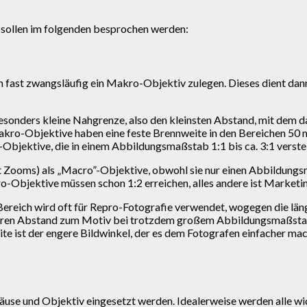
ie sollen im folgenden besprochen werden:
ch fast zwangsläufig ein Makro-Objektiv zulegen. Dieses dient da
esonders kleine Nahgrenze, also den kleinsten Abstand, mit dem d
e Makro-Objektive haben eine feste Brennweite in den Bereiche
ktive, die in einem Abbildungsmaßstab 1:1 bis ca. 3:1 verstellb
st Zooms) als „Macro”-Objektive, obwohl sie nur einen Abbildung
-Objektive müssen schon 1:2 erreichen, alles andere ist Marketi
eich wird oft für Repro-Fotografie verwendet, wogegen die länger
ßeren Abstand zum Motiv bei trotzdem großem Abbildungsmaßstab
eite ist der engere Bildwinkel, der es dem Fotografen einfacher m
häuse und Objektiv eingesetzt werden. Idealerweise werden alle 