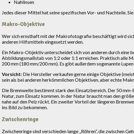
Nahlinsen
Jedes dieser Mittel hat seine spezifischen Vor- und Nachteile. S
Makro-Objektive
Wer sich ernsthaft mit der Makrofotografie beschäftigt wird si
anderen Hilfsmitteln eingesetzt werden.
Ein Makro-Objektiv unterscheidet sich von anderen durch eine b
Abbildungsmaßstab von 1:2 oder 1:1 erreichen. Praktisch all
200 mm (180 mm/200 mm). Es gibt außerdem sogenannte Lupen-Obje
Vorsicht:
Die Hersteller verkaufen gerne einige Objektive (mei
sein als bei anderen herkömmlichen Objektiven, aber echte Makro
Die Brennweite bestimmt stark den Einsatzbereich. Der 50 mm-Ber
Natur, zum Einsatz kommen. In der Natur braucht man den grö
nahe auf den Pelz rückt. Ein zweiter Vorteil der längeren Brennw
ins Bild zu bekommen.
Zwischenringe
Zwischenringe sind verschieden lange „Röhren”, die zwischen Ge