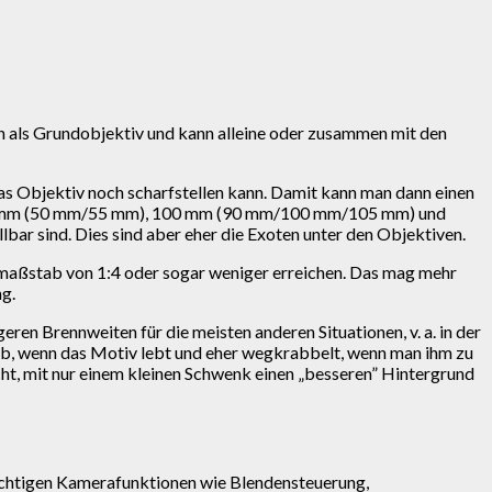
nn als Grundobjektiv und kann alleine oder zusammen mit den
as Objektiv noch scharfstellen kann. Damit kann man dann einen
n 50 mm (50 mm/55 mm), 100 mm (90 mm/100 mm/105 mm) und
ar sind. Dies sind aber eher die Exoten unter den Objektiven.
smaßstab von 1:4 oder sogar weniger erreichen. Das mag mehr
ng.
en Brennweiten für die meisten anderen Situationen, v. a. in der
, wenn das Motiv lebt und eher wegkrabbelt, wenn man ihm zu
acht, mit nur einem kleinen Schwenk einen „besseren” Hintergrund
wichtigen Kamerafunktionen wie Blendensteuerung,