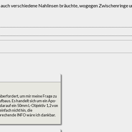
r auch verschiedene Nahlinsen bräuchte, wogegen Zwischenringe un
t überfordert, um mir meine Frage zu
fbaus. Es handelt sich um ein Apo-
 darauf ein 50mm L-Objektiv 1,2 von
nfach nicht hin, die
prechende INFO wäre ich dankbar.