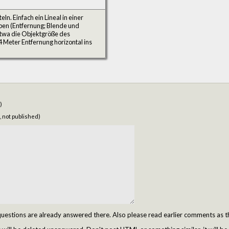
ln. Einfach ein Lineal in einer
en (Entfernung; Blende und
etwa die Objektgröße des
4 Meter Entfernung horizontal ins
)
, not published)
tions are already answered there. Also please read earlier comments as t