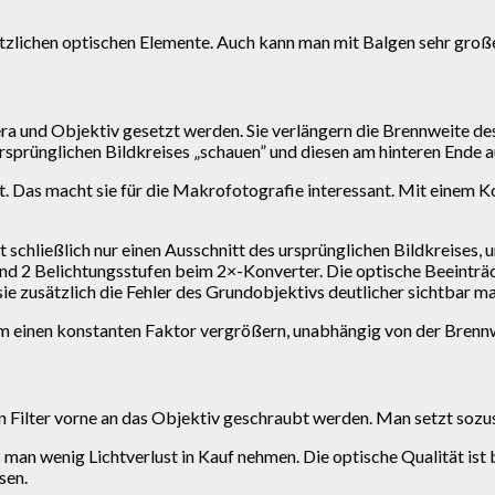
ätzlichen optischen Elemente. Auch kann man mit Balgen sehr gr
ra und Objektiv gesetzt werden. Sie verlängern die Brennweite de
s ursprünglichen Bildkreises „schauen” und diesen am hinteren End
 Das macht sie für die Makrofotografie interessant. Mit einem Ko
schließlich nur einen Ausschnitt des ursprünglichen Bildkreises, 
 und 2 Belichtungsstufen beim 2×-Konverter. Die optische Beeinträ
sie zusätzlich die Fehler des Grundobjektivs deutlicher sichtbar m
um einen konstanten Faktor vergrößern, unabhängig von der Brenn
ein Filter vorne an das Objektiv geschraubt werden. Man setzt sozu
man wenig Lichtverlust in Kauf nehmen. Die optische Qualität ist
sen.